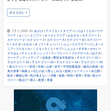
続きを読む
7月 2, 2009
あさひ
•
アメリカ
•
イタリア
•
いろは
•
うえの
•
ウク
ライナ
•
えいご
•
エジプト
•
オーストラリア
•
おおさか
•
カテゴリー 1
•
カテゴリー 2
•
カテゴリー 3
•
カテゴリー A
•
カテゴリー B
•
カテゴリー
C
•
カナダ
•
かわせ
•
きって
•
キューバ
•
くらぶ
•
クロアチア
•
けしき
•
ケ
ニア
•
コスタリカ
•
こども
•
さくら
•
サブ
•
しんぶん
•
すずめ
•
せかい
•
そろばん
•
チャンピオンシップ
•
テンプレート
•
ブログロール
•
ほげ A
•
マークアップ
•
メディア
•
北海道
•
墾田永年私財法
•
子カテゴリー 01
•
子カテゴリー 02
•
子カテゴリー 03
•
子カテゴリー 04
•
子カテゴリー 05
•
孫カテゴリー
•
実習
•
宮城
•
山形
•
岩手
•
平等院鳳凰堂
•
建武の新政
•
征
夷大将軍
•
御家人
•
応仁の乱
•
懲らしめる
•
投稿フォーマット
•
未公開
•
栃木
•
極端な例
•
気が進まない
•
消毒
•
福島
•
秋田
•
群馬
•
茨城
•
親カテ
ゴリー
•
親ほげ
•
購入
•
配置
•
青森